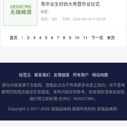
秀毕业⽣时尚⼤秀暨毕业仪式
标签：
阅读：183
时间：2024-09-19 11:33:39
首页
1
2
3
4
5
6
7
8
9
10
11
下一页
末页
标签云
联系我们
友情链接
所有用户
网站地图
部分内容来源于互联网，登载此文出于传递更多信息之目的，并不意味
着赞同其观点或证实其描述。发布内容仅供参考，如有侵权请来信告知,
我们将立即处理,合作Q：906207380。
Copyright © 2017-2026
高端品味网
.保留所有权利
高端品味网