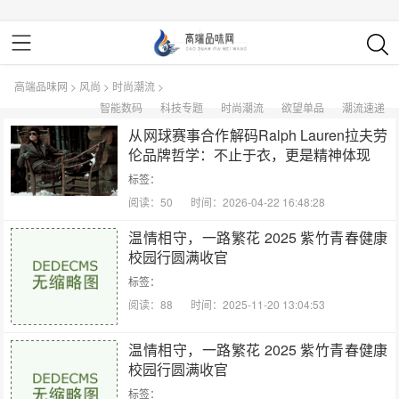
高端品味网
>
风尚
>
时尚潮流
>
智能数码
科技专题
时尚潮流
欲望单品
潮流速递
从网球赛事合作解码Ralph Lauren拉夫劳
伦品牌哲学：不止于衣，更是精神体现
标签：
阅读：50
时间：2026-04-22 16:48:28
温情相守，一路繁花 2025 紫竹青春健康
校园行圆满收官
标签：
阅读：88
时间：2025-11-20 13:04:53
温情相守，一路繁花 2025 紫竹青春健康
校园行圆满收官
标签：