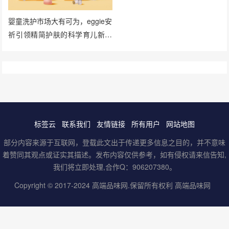
婴童洗护市场大有可为，eggie安
祈引领精简护肤的科学育儿新风
向
标签云
联系我们
友情链接
所有用户
网站地图
部分内容来源于互联网，登载此文出于传递更多信息之目的，并不意味
着赞同其观点或证实其描述。发布内容仅供参考，如有侵权请来信告知,
我们将立即处理,合作Q：906207380。
Copyright © 2017-2024
高端品味网
.保留所有权利
高端品味网