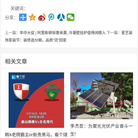
关键词：
分享：
上一篇：
年中大促 | 阿里斯顿钜惠来袭, 冷凝壁挂炉值得闭眼入
下一篇：
星艺装
饰家装节：装修选分期，品质“贷”回家
相关文章
李杰吾：为聚光光伏产业奋斗一
生!
韩k老牌霸主or新贵黑马，看个球