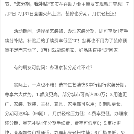
节，
”您分期，我补贴“
实实在在助力业主朋友实现新居梦想！7
月2日-7月31日全国火热上演，装修也分期，月供轻松还！
活动期间，选择星艺装饰，办理家装分期，即可享受1年手
续分补贴，补贴后的手续费率低至“0”！您再也不用为了装修预
算不足而苦恼了，0首付就能装新家，好品质直接“贷”回家！
有的朋友可能问：办理家装分期难不难？
实际上，一点也不难！选择星艺装饰&中行银行家装分期，
尊享六大优势。1.额度更高，部分城市可高达200万；2.用途更
广，家装、软装、主材、家具、家电都可以用；3.期限更长，
分期可达8年（96期），月供轻松压力低；4.费率更低，办理家
装分期，星艺补贴1年分期手续费，费率可低至0；5.审批更
快，全程加快审批通道，办理起来轻松快捷；6.门槛更低，免