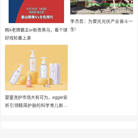
李杰吾：为聚光光伏产业奋斗一
生!
韩k老牌霸主or新贵黑马，看个球
好戏轮番上演
婴童洗护市场大有可为，eggie安
祈引领精简护肤的科学育儿新风
向