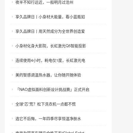
夜半不知行远近，一船明月过沧州
享久品牌日丨小身材大能量，看小蓝瓶如
享久品牌日丨用天然成分为全世界创造爱
小身材化身大影院，长虹激光Q5智能投影
连续使用4小时，耗电仅1度，长虹激光电
美的智感调温热水器，让你随开随体验
「NAO虚拟面料创新设计挑战赛」正式开启
全球“芯”荒？松下洗衣机一点都不慌
选它不后悔，一年四季尽享恒温净肤水
电装为提高车辆安全性开发“Global Safet