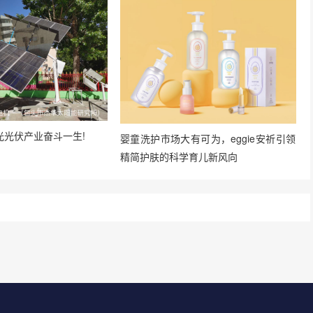
光光伏产业奋斗一生!
婴童洗护市场大有可为，eggie安祈引领
精简护肤的科学育儿新风向