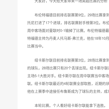
大家好，今天给大家带来一场英超比赛的分析
布伦特福德目前排名联赛第9位，29场比赛拿到
托尼打进了17个进球，排名联赛射手榜第3位。布伦
周中客场面对曼联时0-1输掉了比赛。布伦特福德最
特福德主帅为丹麦人托马斯-弗兰克，他在18年10
比赛当中。
纽卡斯尔联目前排名联赛第3位，28场比赛拿到
的球队，28场比赛只有20个丢球出现。纽卡斯尔
主场5-1大胜对手。纽卡斯尔联在周中联赛当中客场
联。纽卡斯尔联最近的4轮联赛全部取胜，近期的
他在上赛季中途接任布鲁斯成为了球队的主帅，成
本轮比赛。个人看好纽卡斯尔联能拿下连胜。