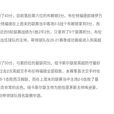
了43分，目前落后第六位的布赖顿3分。布伦特福德前锋伊万
特福德在上周末的联赛当中客场3-3战个布赖顿拿到3分，而
近的5轮联赛战绩为1胜2平2负，只拿到了5个联赛积分。布伦
月出任球队的主帅，带领球队在20-21赛季成功晋级进入到英超
了53分，与第四位的曼联同分。纽卡斯尔联是英超防守最好
联过去2次英超交手布伦特福德全部取胜，本赛季首次交手时在
5-1击败西汉姆联，而在上周末的联赛当中主场2-0击败了曼
状态非常的出色。纽卡斯尔联主帅为前伯恩茅斯主帅埃迪豪，
功带领球队排名联赛中游。