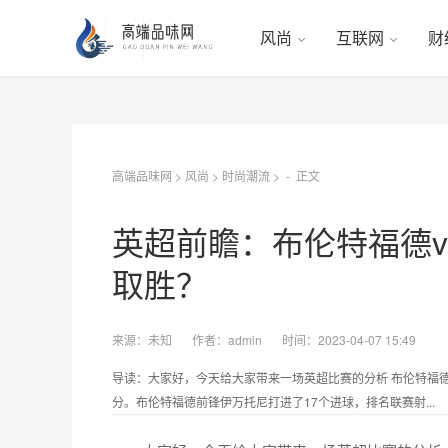
风尚
互联网
财
高端品味网
>
风尚
>
时尚潮流
> -
正文
英超前瞻：布伦特福德v
取胜？
来源：
未知
作者：
admin
时间：2023-04-07 15:49
导读：大家好，今天给大家带来一场英超比赛的分析 布伦特福德
分。布伦特福德前锋伊万托尼打进了17个进球，排名联赛射...